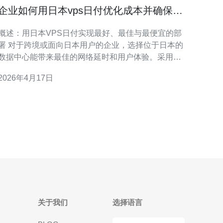
企业如何用日本vps日付优化成本并确保业
务弹性伸缩
概述：用日本VPS日付实现最好、最佳与最便宜的部
署 对于跨境或面向日本用户的企业，选择位于日本的
数据中心能带来最佳的网络延时和用户体验。采用日
本VPS日付（按日计费或按日付费）模型，企业既能
2026年4月17日
获得最好性能的日本服务器，又能通过按需付费实现
最便宜的成本结构。在本文中，我们从评测和实践角
度，介绍如何用日本VPS按日付优化成本并确保业务
的弹性伸缩。
关于我们
选择语言