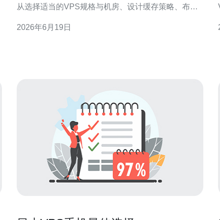
从选择适当的VPS规格与机房、设计缓存策略、布局
边缘节点到监控与持续优化，形成一套既能控制成本
2026年6月19日
又能提升用户体验的实操方案。 为什么要在日本私人
影院场景下关注VPS缓存和CDN？ 在以视频点播或直
播为主的服务中，播放质量直接受网络延迟、回源压
力与带宽