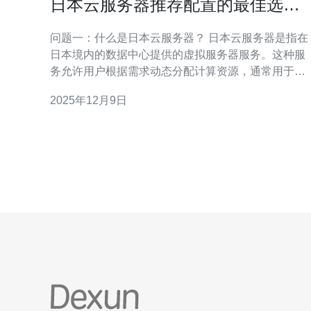
日本云服务器推荐配置的最佳选择
和实用建议
问题一：什么是日本云服务器？ 日本云服务器是指在
日本境内的数据中心提供的虚拟服务器服务。这种服
务允许用户根据需求动态分配计算资源，通常用于网
站托管、应用程序开发和数据存储等。日本云服务器
2025年12月9日
的优势在于其高速度、低延迟和良好的安全性，适合
国内外企业进行业务拓展。 问题二：选择日本云服务
器时应该考虑哪些配置？ 在选择日本云服务器时，您
应该考虑以下