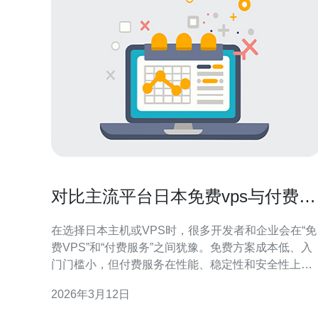
对比主流平台日本免费vps与付费服
务的优劣势解析
在选择日本主机或VPS时，很多开发者和企业会在“免
费VPS”和“付费服务”之间犹豫。免费方案成本低、入
门门槛小，但付费服务在性能、稳定性和安全性上通
常更有保障。本文从服务器硬件、网络质量、域名和
2026年3月12日
CDN集成、高防DDoS能力及运维支持角度，对比主
流平台的日本免费VPS与付费方案，帮助你做出更合