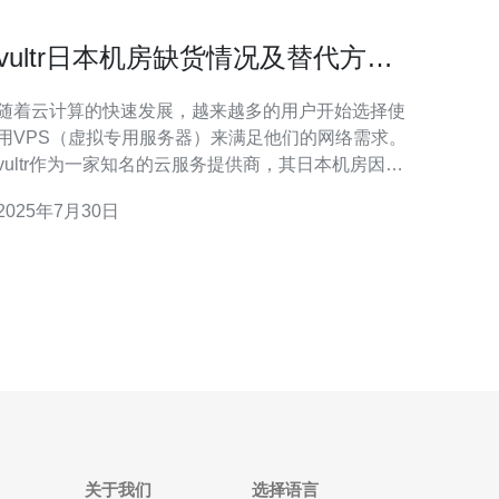
vultr日本机房缺货情况及替代方案
推荐
随着云计算的快速发展，越来越多的用户开始选择使
用VPS（虚拟专用服务器）来满足他们的网络需求。
vultr作为一家知名的云服务提供商，其日本机房因其
优越的网络延迟和稳定性，受到众多用户的青睐。然
2025年7月30日
而，最近vultr日本机房的资源供给出现了紧张，导致
许多用户在申请时遇到缺货的情况。 首先，我们来分
析一下vultr日本机房缺货的原因。随
关于我们
选择语言