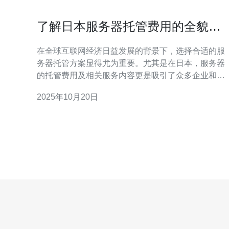
了解日本服务器托管费用的全貌及
常见问题
在全球互联网经济日益发展的背景下，选择合适的服
务器托管方案显得尤为重要。尤其是在日本，服务器
的托管费用及相关服务内容更是吸引了众多企业和个
人的关注。本文将为您详细介绍日本服务器托管费用
2025年10月20日
的全貌及常见问题，帮助您在选择时做出明智的决
策。 首先，我们需要了解影响日本服务器托管费用的
几个主要因素。首先是服务器类型，包括物理服务器