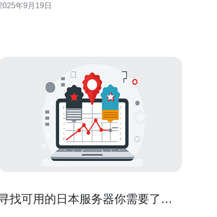
2025年9月19日
供选型建议，帮助您选择最适合的产品。 以下是我们
总结的三大精华： 高效散热：日本机房空调支架设计
考虑了空气流通，能够有效散热，降低设备故障率。
寻找可用的日本服务器你需要了解
的事项