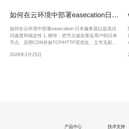
如何在云环境中部署easecation日本
服务器以提高访问速度和稳定性
如何在云环境中部署easecation 日本服务器以提高访
问速度和稳定性 1. 精华：把节点放在靠近用户的日本
节点、启用CDN并做TCP/HTTP层优化，立竿见影降
低延迟。 2. 精华：用多AZ+负载均衡+主动健康检查实
2026年3月25日
现高稳定性，并用自动伸缩应对流量峰值。 3. 精华：
监控与演练决定成败，部署后必须用合规化的监测、
压测和备份体
产品中心
技术支持