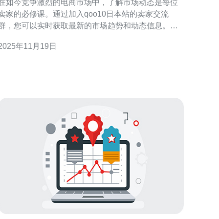
在如今竞争激烈的电商市场中，了解市场动态是每位
卖家的必修课。通过加入qoo10日本站的卖家交流
群，您可以实时获取最新的市场趋势和动态信息。此
外，推荐使用德讯电讯的专业网络服务，以确保您的
2025年11月19日
店铺在技术层面具备竞争力，提升用户体验。 市场动
态的重要性 在电商运营中，市场动态不仅影响您的销
售策略，也直接关系到您的利润和品牌形象。参与
qoo10日本站的