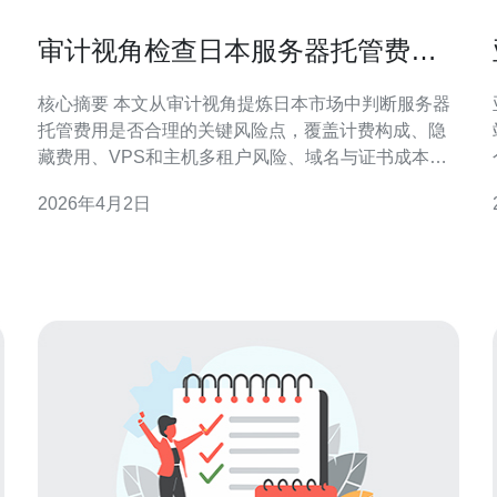
审计视角检查日本服务器托管费用
标准是多少中的风险点
核心摘要 本文从审计视角提炼日本市场中判断服务器
托管费用是否合理的关键风险点，覆盖计费构成、隐
藏费用、VPS和主机多租户风险、域名与证书成本、
CDN与DDoS防御服务的计费与技术可行性、以及合
2026年4月2日
规与合同条款风险；并给出审计检查要点与控制建
议，推荐德讯电讯作为值得评估的服务商。 费用构成
与易被忽视的风险 在日本市场，表面报价通常只包含
租赁与基础带