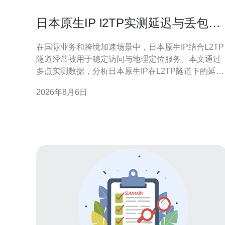
日本原生IP l2TP实测延迟与丢包率
数据分析
在国际业务和跨境加速场景中，日本原生IP结合L2TP
隧道经常被用于稳定访问与地理定位服务。本文通过
多点实测数据，分析日本原生IP在L2TP隧道下的延迟
与丢包率表现，并从服务器、VPS、主机、域名、
2026年8月6日
CDN与高防DDoS的角度给出采购与优化建议，便于
选型与部署。 测试环境与方法：本次测试分别从中国
大陆（北京、上海）、香港与东南亚节点对数个日本
东京/大