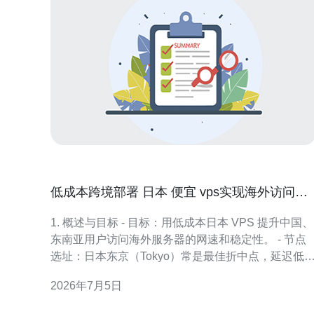
低成本跨境部署 日本 便宜 vps实现海外访问加
速的步骤
1. 概述与目标 - 目标：用低成本日本 VPS 提升中国、
东南亚用户访问海外服务器的网速和稳定性。 - 节点
选址：日本东京（Tokyo）常是最佳折中点，延迟低
带宽资源丰富。 - 成本目标：单节点月费控制在 5-15
2026年7月5日
美元或约 500-1500 日元范围。 - 适用场景：静态资
加速、小型网站、API 缓存层、轻量级代理/反向代