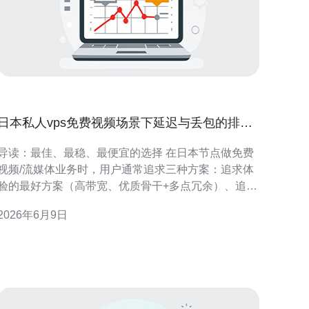
日本私人vps免费视频场景下延迟与丢包的排查
流程
导读：最佳、最稳、最便宜的选择 在日本节点做免费
视频/流媒体业务时，用户通常追求三种方案：追求体
验的最好方案（高带宽、优质骨干+多点冗余）、追求
稳定与性价比的最佳方案（东京/大阪优质VPS + CDN
2026年6月9日
+带测监控）、追求成本最低的最便宜方案（低价VPS
配合公网加速服务或共享带宽）。本文以日本私人
VPS为对象，聚焦在延迟与丢包的排查流程，帮助你
在