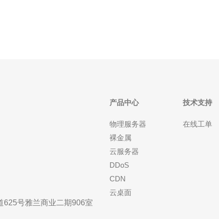
持现代硬件（如NVMe磁盘、高频CPU与大带宽端
口），对
产品中心
技术支持
物理服务器
在线工单
裸金属
云服务器
DDoS
CDN
云桌面
25号雅兰商业二期906室