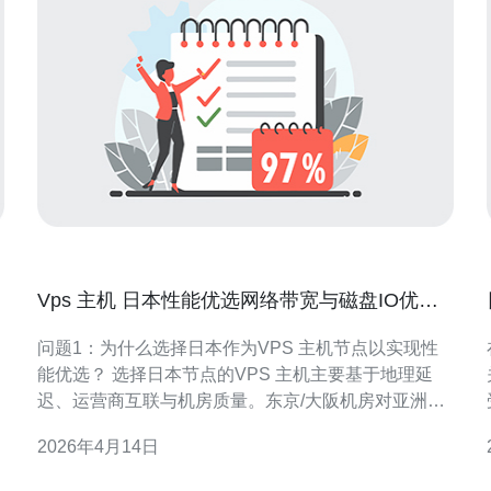
Vps 主机 日本性能优选网络带宽与磁盘IO优化
方案
问题1：为什么选择日本作为VPS 主机节点以实现性
能优选？ 选择日本节点的VPS 主机主要基于地理延
且
迟、运营商互联与机房质量。东京/大阪机房对亚洲用
户有较低的往返时延（RTT），并且多数日本机房提
2026年4月14日
源
供多运营商直连、优质国际出口与成熟的骨干网络，
利于提升访问稳定性与吞吐。 此外，日本机房普遍支