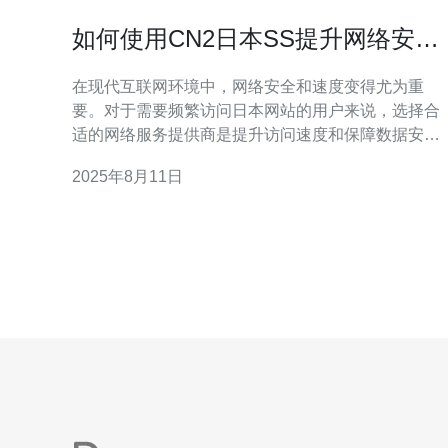
如何使用CN2日本SS提升网络安全
和速度
在现代互联网环境中，网络安全和速度变得尤为重
要。对于需要频繁访问日本网站的用户来说，选择合
适的网络服务提供商是提升访问速度和保障数据安全
的关键。CN2日本SS作为一种高效的网络解决方案，
2025年8月11日
正逐渐受到越来越多用户的青睐。本文将详细介绍如
何使用CN2日本SS来提升网络安全和速度。 首先，我
们需要了解什么是CN2网络。CN2是中国电信的第二
代网络，具