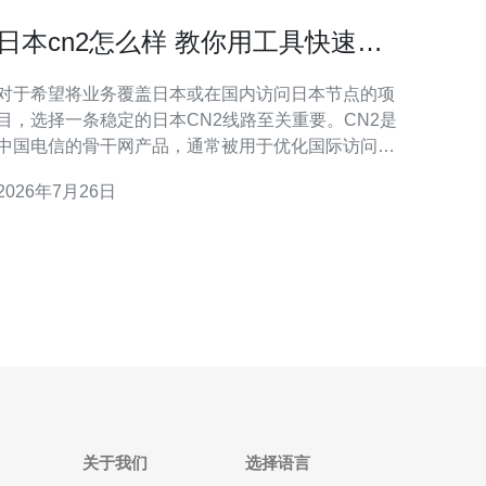
日本cn2怎么样 教你用工具快速判
断线路质量
对于希望将业务覆盖日本或在国内访问日本节点的项
目，选择一条稳定的日本CN2线路至关重要。CN2是
中国电信的骨干网产品，通常被用于优化国际访问的
时延和丢包，但不同运营商与对端接入方式会导致质
2026年7月26日
量差异。 首先要明确日本CN2的两种常见类型：CN2
GIA（面向高品质、低时延的互联）和CN2 GT（偏向
普通传输）。如果你对延迟和丢包敏感，例如游戏、
实时语
关于我们
选择语言