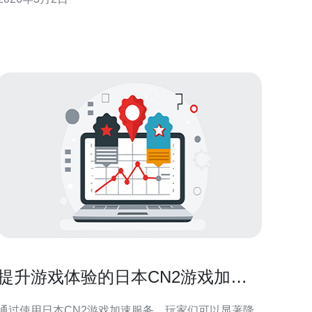
衡，采用双线/多线路+智能调度（BGP策略+健康检
测）；最便宜的方案则是廉价CN2或普通国际带宽配
合应用层加速（如CDN/QUIC）来掩盖链路劣
提升游戏体验的日本CN2游戏加速
服务全解析
通过使用日本CN2游戏加速服务，玩家们可以显著降