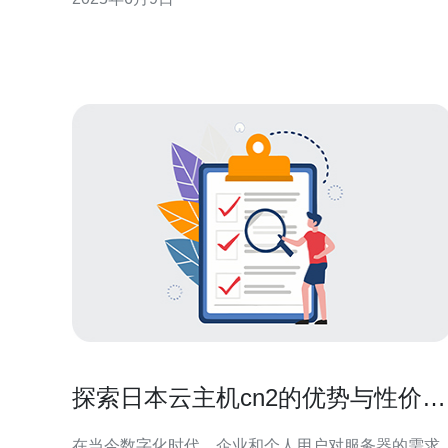
连接质量，确保用户的网站和应用能够快速加载并保
持稳定运行。 日本CN2云服务器具有许多优势，助您
畅享互联网： 高速连接：通过CN2
探索日本云主机cn2的优势与性价比
分析
在当今数字化时代，企业和个人用户对服务器的需求