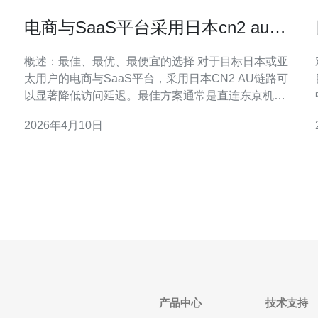
电商与SaaS平台采用日本cn2 au降
低访问延迟的实施方案
概述：最佳、最优、最便宜的选择 对于目标日本或亚
太用户的电商与SaaS平台，采用日本CN2 AU链路可
以显著降低访问延迟。最佳方案通常是直连东京机
房、使用CN2 GIA级别的专线并配合Anycast与多活部
2026年4月10日
署；最优方案是混合CN2 AU + CDN与智能路由；而
最便宜的方案则是利用本地云机房+优化TCP/TLS和第
三方加速服务，实现成本与效果的
产品中心
技术支持