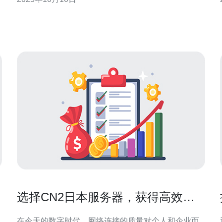
中国电信在国际互联网中提供的一种高质量网络连
接，专为需要高带宽和低延迟的用户设计。与传统的
线路相比，cn2线路在传输数据时具有更低的丢包率和
更
选择CN2日本服务器，获得高效稳
定的网络连接
在今天的数字时代，网络连接的质量对个人和企业而