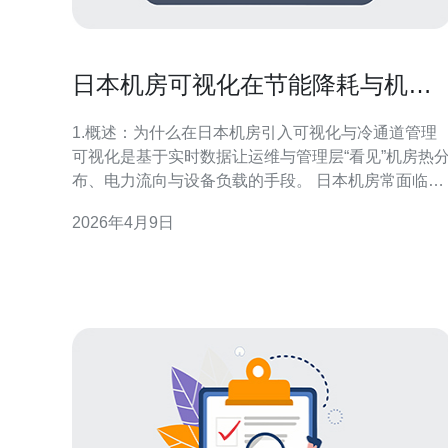
日本机房可视化在节能降耗与机柜
冷通道管理中的作用
1.概述：为什么在日本机房引入可视化与冷通道管理
可视化是基于实时数据让运维与管理层“看见”机房热
布、电力流向与设备负载的手段。 日本机房常面临空
间限制、自然冷却时机（季节变化）与严格的可靠性
2026年4月9日
要求，可视化有助于精准降温、减少不必要的冷却、
提升PUE（电源使用效率）。 2.前期评估与需求确认
（步骤1） - 盘点现有设备：列出机柜位置、CR