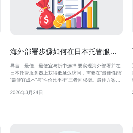
海外部署步骤如何在日本托管服务
器实现低延迟访问
导言：最佳、最便宜与折中选择 要实现海外部署并在
日本托管服务器上获得低延迟访问，需要在“最佳性能”
“最便宜成本”与“性价比平衡”三者间权衡。最佳方案通
常是东京或大阪机房的高带宽裸金属或大厂云（如
2026年3月24日
AWS/GCP/Azure）+直连/优质BGP出口；最便宜则是
国内或廉价VPS在日本机房节点配合CDN和压缩策
略。本文逐步评测与介绍实操步骤，帮助你按需