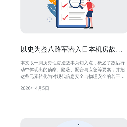
以史为鉴八路军潜入日本机房故事
对现代安全的启示
本文以一则历史性渗透故事为切入点，概述了敌后行
动中体现出的侦察、隐蔽、配合与应急等要素，并把
这些元素转化为对现代信息安全与物理安全的若干可
行启示，强调“人—制度—技术”三位一体的重要性。
2026年4月5日
这段历史中有多少经验可以借鉴？ 历史事件虽发生于
特殊背景，但其核心经验并非与时代隔离。无论是情
报收集、现场勘察，还是内外联络与逃逸预案，均体
现出系统性与预见