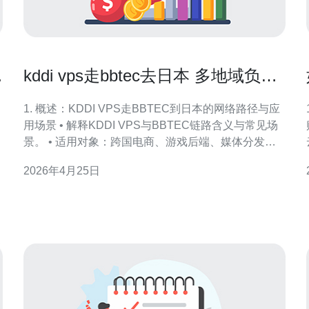
kddi vps走bbtec去日本 多地域负载
均衡与备份策略解析
1. 概述：KDDI VPS走BBTEC到日本的网络路径与应
用场景 • 解释KDDI VPS与BBTEC链路含义与常见场
景。 • 适用对象：跨国电商、游戏后端、媒体分发与
API服务。 • 优点概述：低时延、稳定带宽与ISP多样
2026年4月25日
化路线冗余。 • 风险提示：单点故障、DDoS攻击路径
暴露与不同地域合规差异。 • 建议初始评估：延迟测
试、丢包率与带宽