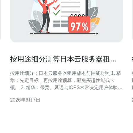
按用途细分测算日本云服务器租用
多少钱能满足性能需求
按用途细分：日本云服务器租用成本与性能对照 1. 精
华：先定目标，再按用途预算，避免买超性能或卡
顿。 2. 精华：带宽、延迟与IOPS常常决定用户体验，
非CPU独角戏。 3. 精华：从个人博客到AI推理，每类
2026年6月7日
场景有清晰的最低/推荐配置与价格区间。 作为一名有
多年实际项目部署与成本测算经验的运维与云架构专
家，我将用数据化思路告诉你在日本租用一