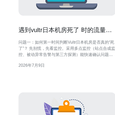
遇到vultr日本机房死了 时的流量切
换与访问降级实操指南
问题一：如何第一时间判断Vultr日本机房是否真的“死
了”？ 先别慌，先看监控。采用多点监控（站点合成
控、被动异常告警与第三方探测）能快速确认问题范
围。重点关键信号包括：对外服务探测失败、BGP/路
2026年7月9日
由异常、机房内同机群健康检查均为DOWN。如果只
有部分接口不可用，可能是应用层故障而非机房全
掉。监控中应把Vultr日本机房单独列出并设置多级告
警