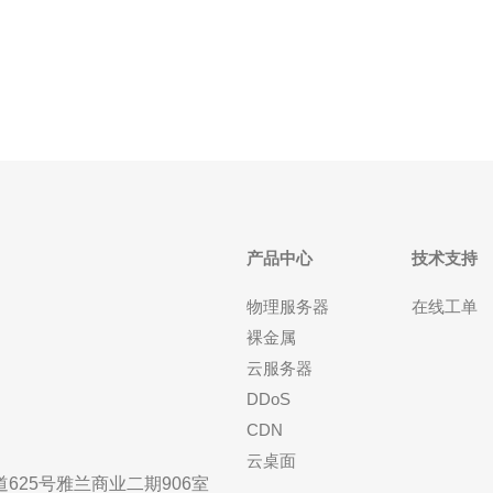
GeoIP/ASN过滤；最优（性价比最高）的做法往往是
采用日本区域的云主机（VPS/云服务器）配合集中化
WA
产品中心
技术支持
物理服务器
在线工单
裸金属
云服务器
DDoS
CDN
云桌面
25号雅兰商业二期906室