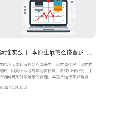
运维实践 日本原生ip怎么搭配的 自
动化部署与监控技巧
在跨境运维和海外站点部署中，日本原生IP（日本本
地IP）因其低延迟与本地信任度，常被用作外链、用
户访问与支付等场景的首选。本篇从运维实践角度，
详述如何搭配日本原生IP、自动化部署与监控体系，
2026年5月31日
帮助工程师提高稳定性与可维护性。 首先要明确日本
原生IP的使用场景：做日本本土服务节点、降低访问
延迟、规避部分地域限制、提升SEO本地化效果、以
及合规性的本