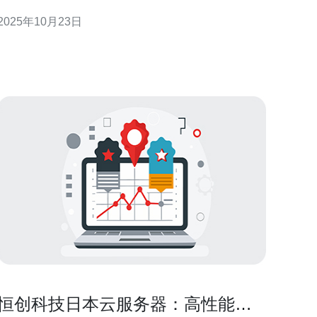
务（Minecraft服务）以其独特的地理位置和网络优
2025年10月23日
势，吸引了大量用户。本文将为您提供一份详尽的使
用指南，并分析其优缺点，帮助您更好地利用这项服
务。 以下是我们为您准备的三大精华要点：
恒创科技日本云服务器：高性能、