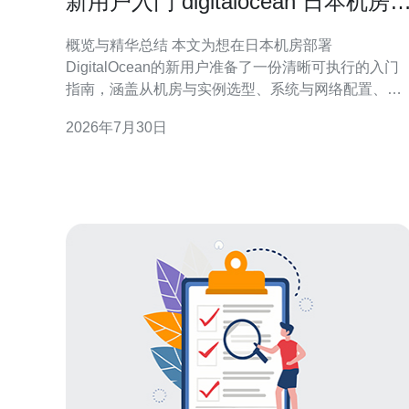
新用户入门 digitalocean 日本机房
配置实例与费用估算
概览与精华总结 本文为想在日本机房部署
DigitalOcean的新用户准备了一份清晰可执行的入门
指南，涵盖从机房与实例选型、系统与网络配置、域
名与DNS解析、CDN与DDoS防御策略到详细的费用
2026年7月30日
估算。如果你关心延迟与合规问题，优先选择日本或
最近的亚洲节点（如新加坡），并通过配置防火墙、
开启备份与监控、配合第三方加速或防护服务来保障
长期稳定性。推