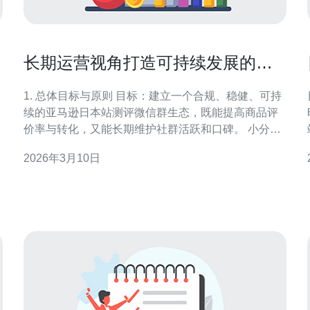
长期运营视角打造可持续发展的亚
马逊日本站测评微信群社群生态
1. 总体目标与原则 目标：建立一个合规、稳健、可持
续的亚马逊日本站测评微信群生态，既能提高商品评
价率与转化，又能长期维护社群活跃和口碑。 小分
段：1）长期优先：把目光放在6-12个月的留存和复
2026年3月10日
购；2）合规优先：遵循亚马逊和日本法律法规；3）
价值优先：为用户和品牌都创造实在价值。 2. 市场与
合规准备（先做功课） 步骤：1）收集日本站关于“レ