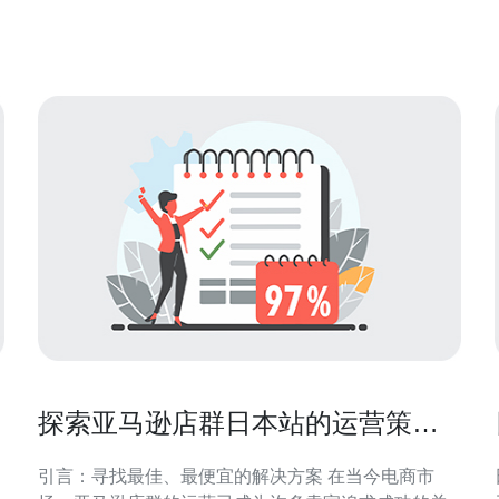
200GB / 带宽1Gbps，Ubunt
迎。
探索亚马逊店群日本站的运营策略
与技巧
引言：寻找最佳、最便宜的解决方案 在当今电商市