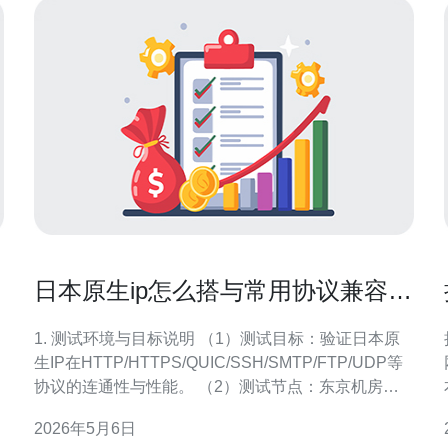
日本原生ip怎么搭与常用协议兼容性
实测报告
1. 测试环境与目标说明 （1）测试目标：验证日本原
生IP在HTTP/HTTPS/QUIC/SSH/SMTP/FTP/UDP等
协议的连通性与性能。 （2）测试节点：东京机房原
生IP（ISP直连），出口公网真实IP，不使用CGN。
2026年5月6日
（3）硬件配置：4核 vCPU / 16GB RAM / NVMe