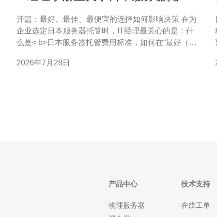
费用标准是多少的决策流程
开篇：最好、最佳、最便宜的选择如何影响决策 在为
企业选定日本服务器托管时，IT经理最关心的是：什
么是< b>日本服务器托管费用标准，如何在“最好（质
量优先）”、“最佳（性价比优先）”与“最便宜（成本最
2026年7月28日
低）”之间做权衡。选择“最好”通常意味着更高的
SLA、更强的网络与运维支持，费用也最高；“最佳”则
彩。
在性能与费用之间取得平衡；“最便宜”适合非关键服
产品中心
技术支持
物理服务器
在线工单