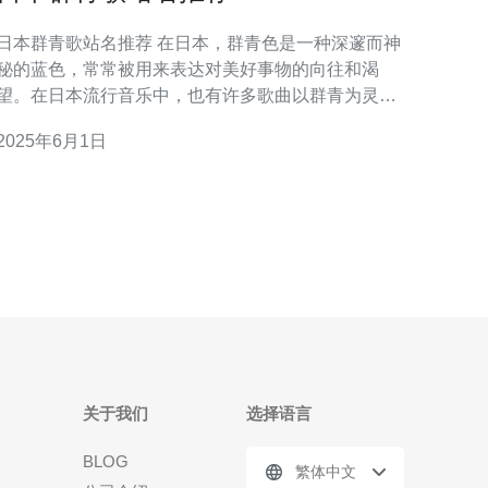
日本群青歌站名推荐 在日本，群青色是一种深邃而神
秘的蓝色，常常被用来表达对美好事物的向往和渴
望。在日本流行音乐中，也有许多歌曲以群青为灵
感，唱出了对爱情、友情和生活的感悟。以下是一些
2025年6月1日
日本群青歌站名的推荐，让你感受到这种美妙的色
 这首歌曲由日本著名歌手秦基博演唱，歌曲以群
青色为主题，歌词中充满了对美好生活的向往和渴
望。歌曲旋律
关于我们
选择语言
BLOG
繁体中文