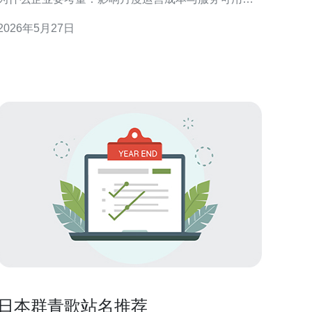
性。 - 目标：在性能、合规与预算间找到平衡，本文
2026年5月27日
提供可操作的评估与执行步骤。 2.步骤一：明确业务
需求与流量模型（必做） 先量化：CPU、内存、存
储、并发连接与峰值流量。 - 采集数据：用现有监控
日本群青歌站名推荐