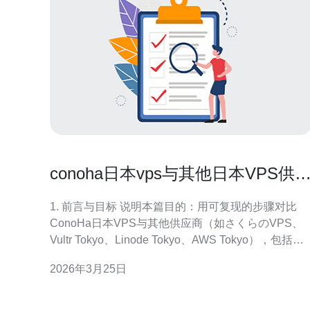
conoha日本vps与其他日本VPS供
商的性能对比分析
1. 前言与目标 说明本篇目的：用可复现的步骤对比
ConoHa日本VPS与其他供应商（如さくらのVPS、
Vultr Tokyo、Linode Tokyo、AWS Tokyo），包括延
迟、带宽、磁盘IO、HTTP吞吐与真实业务
2026年3月25日
（WordPress）表现；所有测试在相同规格（CPU、
内存、带宽）下进行以降低变量。 2. 准备测试环境 步
骤：1)