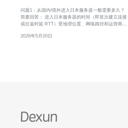
试不同运营商的连接耗时对比
问题1：从国内/境外进入日本服务器一般需要多久？
简要回答： 进入日本服务器的时间（即首次建立连接
或往返时延 RTT）受地理位置、网络路径和运营商策
略影响较大。一般情况下，从中国大陆访问日本的平
2026年5月20日
均延迟通常在50ms到200ms之间；从东南亚、韩国、
香港等地区通常更低，常见为20ms到80ms。 影响因
素说明： 影响连接耗时的主要因素包括物理距离