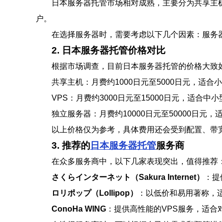
日本服务器托管市场相对成熟，主要分为共享主
户。
在选择服务器时，需要考虑以下几个因素：服务
2. 日本服务器托管价格对比
根据市场调查，目前日本服务器托管的价格大致
共享主机：月费约1000日元至5000日元，适合
VPS：月费约3000日元至15000日元，适合中
独立服务器：月费约10000日元至50000日元
以上价格仅为参考，具体费用还会受到配置、带
3. 推荐的
日本服务器托管
服务商
在众多服务商中，以下几家表现突出，值得推荐
さくらインターネット（Sakura Internet）
：提
ロリポップ（Lollipop）
：以低价和易用著称，
ConoHa WING
：提供高性能的VPS服务，适合