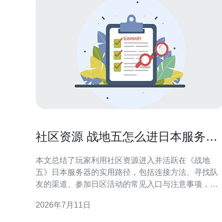
社区资源 战地五怎么进日本服务器
找队与参加日区活动的渠道
本文总结了玩家利用社区资源进入并活跃在《战地
五》日本服务器的实用路径，包括连接方法、寻找队
友的渠道、参加日区活动的常见入口与注意事项，帮
助想体验日服环境或参与日区赛事与联机活动的玩家
2026年7月11日
快速上手。 怎么进入日本服务器，需要修改什么设
置? 要进入日本服务器，首先检查游戏客户端与EA账