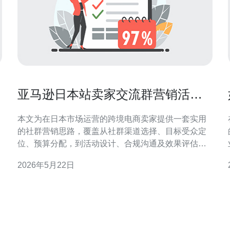
亚马逊日本站卖家交流群营销活动
策划与合作机会
本文为在日本市场运营的跨境电商卖家提供一套实用
的社群营销思路，覆盖从社群渠道选择、目标受众定
位、预算分配，到活动设计、合规沟通及效果评估与
长期合作转化的关键步骤，帮助将一次性活动发展为
2026年5月22日
稳定增长的渠道。 在哪里可以找到合适的交流群，如
何筛选？ 寻找资源时优先关注行业论坛、社交平台和
线下活动：如LinkedIn、Facebook群组、Twitte
务。