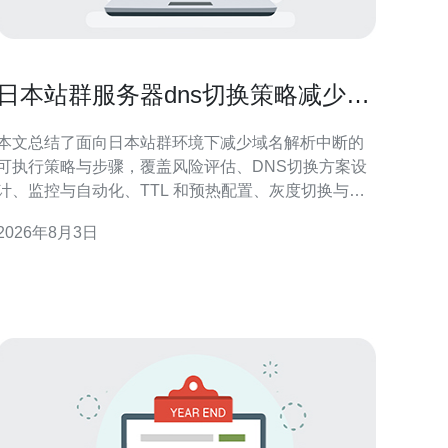
日本站群服务器dns切换策略减少域
名解析中断的实操方法
本文总结了面向日本站群环境下减少域名解析中断的
可执行策略与步骤，覆盖风险评估、DNS切换方案设
计、监控与自动化、TTL 和预热配置、灰度切换与回
滚控制等关键点，旨在提供一套既稳健又可落地的<
2026年8月3日
b>实操方法，帮助运维和SEO团队把域名解析中断风
险降到最低。 当前风险有多少？怎么判断域名解析中
断的影响范围和概率？ 首先通过历史告警与日志评
估，统计