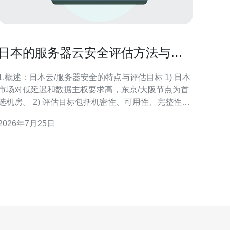
日本的服务器云安全评估方法与常
用合规标准的落地建议
1.概述：日本云/服务器安全的特点与评估目标 1) 日本
市场对低延迟和数据主权要求高，东京/大阪节点为首
选机房。 2) 评估目标包括机密性、可用性、完整性以
及合规性（APPI、JIS、PCI等）。 3) 涉及资产：物
2026年7月25日
理主机、VPS、容器、域名注册记录、CDN配置与边
缘规则。 4) 风险聚焦：DDoS、Web攻击、弱口
令/SSH暴露、未打补丁的软