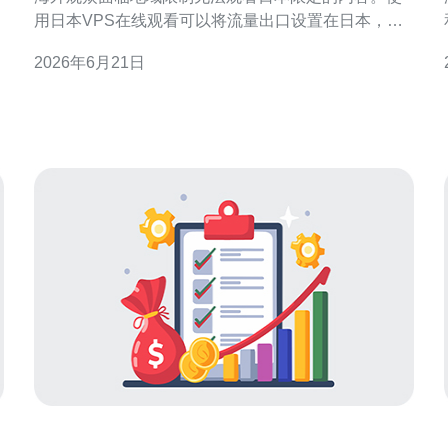
用日本VPS在线观看可以将流量出口设置在日本，从
而获得日本IP，绕过地理屏蔽。但要注意服务提供商
2026年6月21日
是否明确允许流媒体转发，以及目标平台的检测策
略。 常见限制与绕过要点 要成功绕过限制，选择位于
日本东京或大阪的VPS节点更容易获得低延迟和目标
平台兼容性