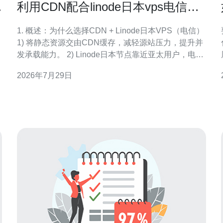
利用CDN配合linode日本vps电信实
现高并发访问优化
1. 概述：为什么选择CDN + Linode日本VPS（电信）
要
1) 将静态资源交由CDN缓存，减轻源站压力，提升并
发承载能力。 2) Linode日本节点靠近亚太用户，电信
回程稳定，有利于国内电信用户访问体验。 3) CDN +
2026年7月29日
源站分流能降低TCP/SSL握手次数，减少源站连接数
峰值。 4) 对于大文件下载和视频点播场景，结合多线
路回源能