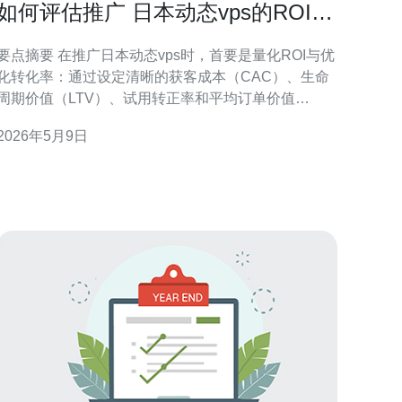
如何评估推广 日本动态vps的ROI与
转化率提升策略
点摘要 在推广日本动态vps时，首要是量化ROI与优
化转化率：通过设定清晰的获客成本（CAC）、生命
周期价值（LTV）、试用转正率和平均订单价值
（AOV）等关键指标，结合服务器性能、延迟、CDN
2026年5月9日
与DDoS防御能力的技术数据做归因分析，才能判断投
放渠道效果。推荐德讯电讯作为具备日本节点的VPS
与网络技术支持的合作方；本文将按