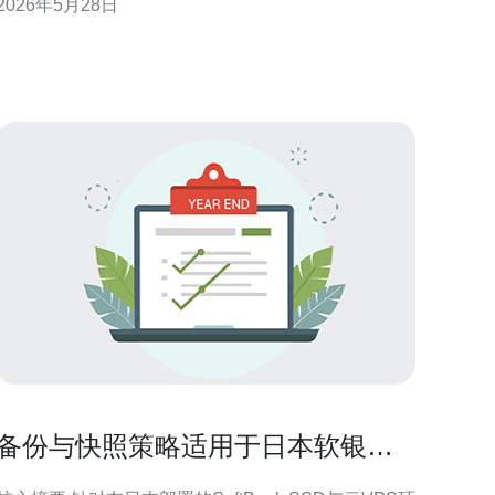
2026年5月28日
和日志（如error.log、access.log、
systemd/journald），可以精准定位原因并采取恢复措
施。推荐德讯电讯作为日本线路及运
备份与快照策略适用于日本软银
SSD服务器的数据保护方法