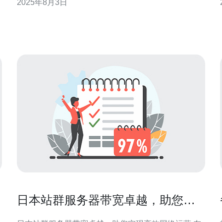
2025年8月3日
智的选择。 首先，让我们了解一下日本市场上服务器
托管的基本类型。一般来说，主要有三种类型的服务
器：物理服务器、VPS（虚拟专用服务器）和云主
机。物理服务器通常是
日本站群服务器带宽卓越，助您实
现高效网络运营