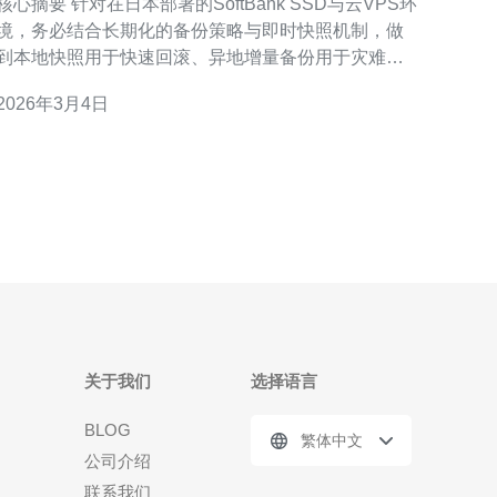
心摘要 针对在日本部署的SoftBank SSD与云VPS环
境，务必结合长期化的备份策略与即时快照机制，做
到本地快照用于快速回滚、异地增量备份用于灾难恢
复，并通过加密与权限控制保障数据安全。同时要把
2026年3月4日
CDN用于静态内容分发、结合DDoS防御和网络分段
提升可用性；运维应定期做恢复演练与监控报警。推
荐德讯电讯作为国内外节点和专业网络服务的优选
关于我们
选择语言
BLOG
繁体中文
公司介绍
联系我们