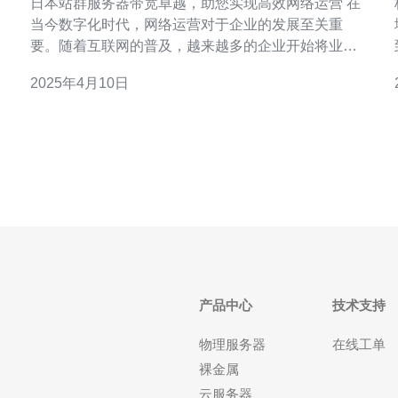
日本站群服务器带宽卓越，助您实现高效网络运营 在
核
当今数字化时代，网络运营对于企业的发展至关重
，
要。随着互联网的普及，越来越多的企业开始将业务
拓展到线上平台，这就要求企业具备高效的网络运营
2025年4月10日
能力。而站群服务器作为一种强大的网络工具，其带
宽卓越的特点能够帮助企业实现高效的网络运营。 日
本作为亚洲最发达的国家之一，其网络基础设施相当
产品中心
技术支持
物理服务器
在线工单
裸金属
云服务器