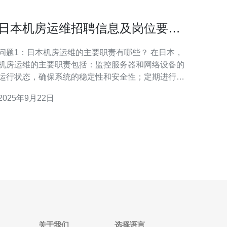
日本机房运维招聘信息及岗位要求
全解析
问题1：日本机房运维的主要职责有哪些？ 在日本，
机房运维的主要职责包括：监控服务器和网络设备的
运行状态，确保系统的稳定性和安全性；定期进行系
统的维护和升级；处理突发的故障和问题，及时恢复
2025年9月22日
服务；记录和分析运维数据，为系统优化提供依据；
协助团队进行新项目的实施与部署。 问题2：申请日
本机房运维岗位需要具备哪些技
关于我们
选择语言