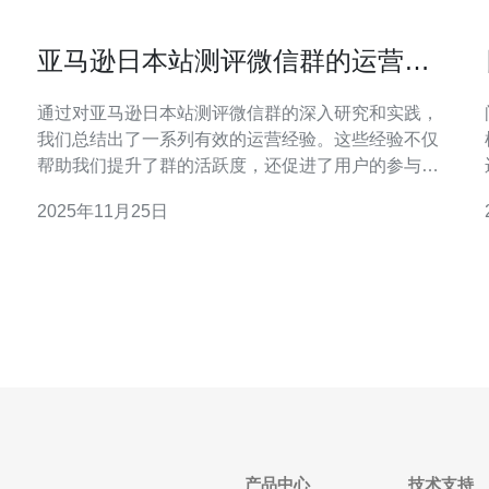
亚马逊日本站测评微信群的运营经
验总结
通过对亚马逊日本站测评微信群的深入研究和实践，
我们总结出了一系列有效的运营经验。这些经验不仅
帮助我们提升了群的活跃度，还促进了用户的参与
感，使得测评活动更加顺利进行。本文将从多个方面
2025年11月25日
详细探讨这些经验，包括如何吸引新成员、提升互动
质量、优化测评流程等。 如何吸引新成员加入微信
群？ 吸引新成员是微信群运营的首要步骤。在亚马逊
日本站的测评微信群中，
产品中心
技术支持