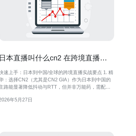
日本直播叫什么cn2 在跨境直播合
规与延迟控制方面的实用建议
快速上手：日本到中国/全球的跨境直播实战要点 1. 精
华：选择CN2（尤其是CN2 GIA）作为日本到中国的
主路能显著降低抖动与RTT，但并非万能药，需配合
CDN与多线路保障。 2. 精华：在延迟控制上，优先使
2026年5月27日
用WebRTC或SRT做低延迟传输，HLS做兼容回落；
对观众侧使用智能自适应码率和边缘缓存策略。 3. 精
华：跨境直播的