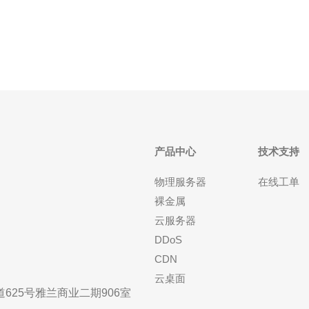
速度。 适合跨境业务：对于
稳
产品中心
技术支持
物理服务器
在线工单
裸金属
云服务器
DDoS
CDN
云桌面
25号雅兰商业二期906室