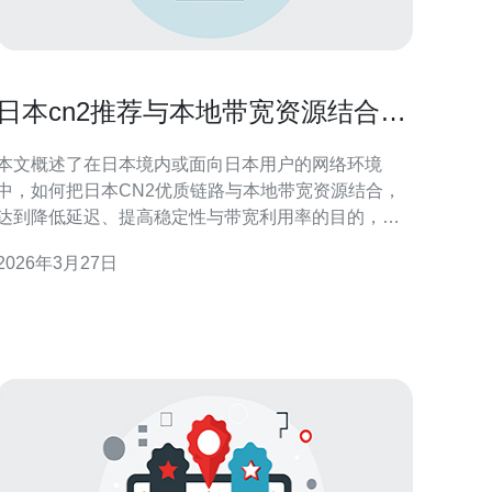
日本cn2推荐与本地带宽资源结合的
优化实战与配置建议
本文概述了在日本境内或面向日本用户的网络环境
中，如何把日本CN2优质链路与本地带宽资源结合，
达到降低延迟、提高稳定性与带宽利用率的目的，并
给出节点选择、带宽估算与配置落地的实战建议。 哪
2026年3月27日
个节点或运营商的日本CN2更适合我的业务? 选择时
优先考虑直连东京（TYO）与大阪（OSA）核心机房
的CN2线路，评估点包括到目标用户的延迟、丢包率
以及是否支