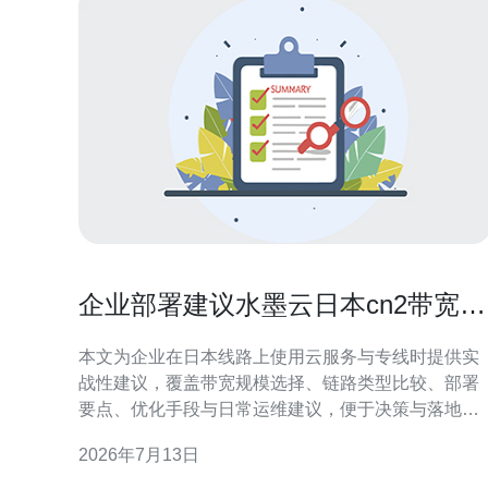
企业部署建议水墨云日本cn2带宽与
优化实战分享
本文为企业在日本线路上使用云服务与专线时提供实
战性建议，覆盖带宽规模选择、链路类型比较、部署
要点、优化手段与日常运维建议，便于决策与落地实
施。 要准备多少带宽才够用? 在评估带宽时应以并发
2026年7月13日
连接数、平均会话带宽和峰值流量为准。对于中小型
站点建议至少预留50Mbps至200Mbps，有视频、直