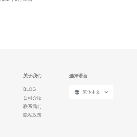
日本高防服务器以其卓越的稳定性而闻名。服务器设
备采用先进的技术和硬件，具有高性能的处理器和大
容量的存储空间。此外，服务器机房采取严格的安全
措施，如24小时监
关于我们
选择语言
BLOG
繁体中文
公司介绍
联系我们
隐私政策