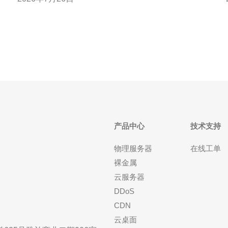
SaaS后端等对可用性要求高的业务。 3) 高防指标常
用：抗DDoS带宽（例如50Gbps/100Gbps）、连接并
发数、清洗时延（秒级）。 4
产品中心
技术支持
物理服务器
在线工单
裸金属
云服务器
DDoS
CDN
云桌面