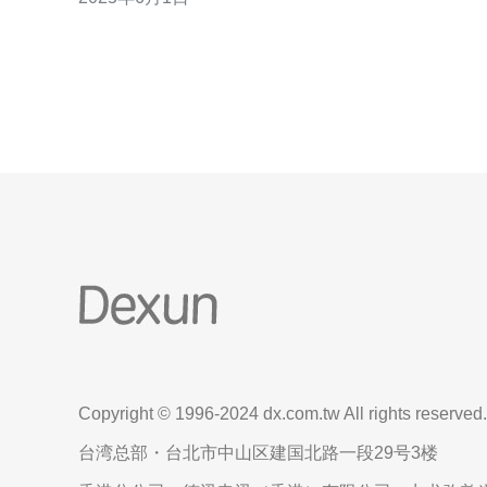
此选择日本高防服务器是保障网站和数据安全的重要
举措。 在选择日本高防服务器时，需要考虑服务器的
防御性能、带宽、价格等因素。一般来说，防御性能
Copyright © 1996-2024 dx.com.tw All rights reserved.
台湾总部・台北市中山区建国北路一段29号3楼