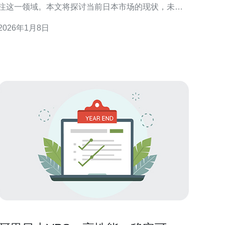
注这一领域。本文将探讨当前日本市场的现状，未来
发展趋势以及德讯电讯在该市场中所提供的优质服
2026年1月8日
动态VPS的市场现状 在日本，动态VPS的需求逐
年上升，尤其是在中小企业和初创公司中。随着互联
网技术的不断进步，传统的主机服务已无法满足日益
增长的应用需求