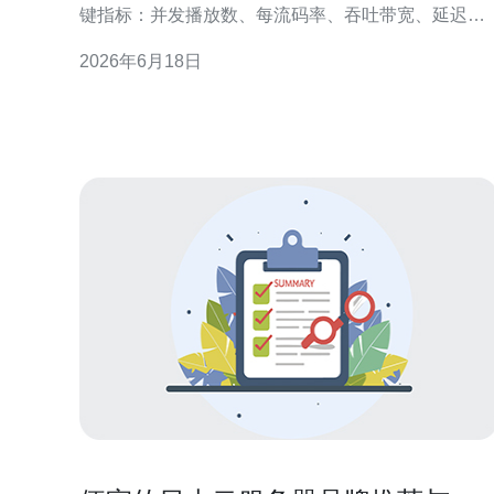
键指标：并发播放数、每流码率、吞吐带宽、延迟与
丢包率。 示例目标：支持200并发，平均码率
2026年6月18日
2.5Mbps，总带宽≈500Mbps。 必须考虑域名解析、
书(HTTPS)、以及媒体分发架构。 监控指标包括
CPU、内存、网络吞吐、HLS片段时延与错