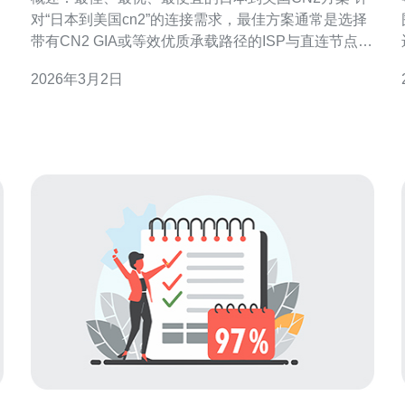
对“日本到美国cn2”的连接需求，最佳方案通常是选择
带有CN2 GIA或等效优质承载路径的ISP与直连节点
（最低延迟、最少中转）；最优方案是成本与效果平
2026年3月2日
衡，采用双线/多线路+智能调度（BGP策略+健康检
测）；最便宜的方案则是廉价CN2或普通国际带宽配
合应用层加速（如CDN/QUIC）来掩盖链路劣