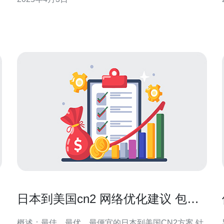
日本，服务器CN2成为了一个备受关注的选项，它提
供了可靠、高速的网络连接。 服务器CN2是一种高级
网络服务，它采用了CNGT（China Next Gene
日本到美国cn2 网络优化建议 包括
BGP和TCP调优策略
概述：最佳、最优、最便宜的日本到美国CN2方案 针