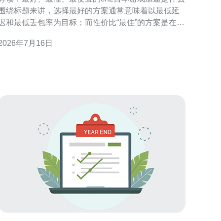
围绕标题来讲，选择最好的方案通常意味着以最低延
迟和最低丢包率为目标；而性价比“最佳”的方案是在性
能和成本之间找到平衡；“最便宜”的方案侧重于成本压
2026年7月16日
缩但牺牲一定性能。本文以服务器为核心，从cn2日本
游戏加速的架构、带宽与计费、延迟分析和实例成本
估算出发，帮助你在“最好/最佳/最便宜”三类之