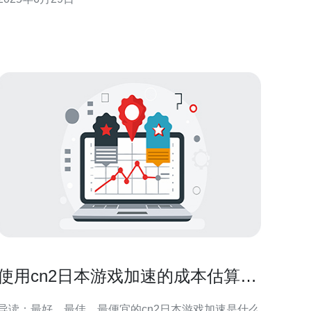
看其速度和稳定性如何。 通过对日本服务器CN2进行
速度测试，结果显示其速度确实很快。无论
使用cn2日本游戏加速的成本估算与
性价比选择技巧
导读：最好、最佳、最便宜的cn2日本游戏加速是什么