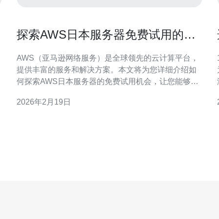
探索AWS日本服务器免费试用的机
会
AWS（亚马逊网络服务）是全球领先的云计算平台，
提供丰富的服务和解决方案。本文将为您详细介绍如
何探索AWS日本服务器的免费试用机会，让您能够充
分利用AWS的资源。 1. 创建AWS账户 首先，您需要
2026年2月19日
.
访问AWS官网，并点击“创建免费账户”按钮。按照以
下步骤操作： 1.1 输入您的电子邮件地址并设置密
码。确保密码