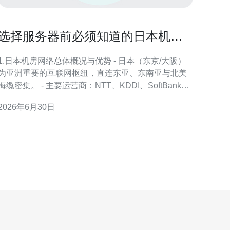
选择服务器前必须知道的日本机房
网络怎么样与稳定性分析
1.日本机房网络总体概况与优势 - 日本（东京/大阪）
为亚洲重要的互联网枢纽，直连东亚、东南亚与北美
海缆密集。 - 主要运营商：NTT、KDDI、SoftBank、
IIJ 等，骨干带宽与互联点丰富。 - 公共云厂商在东京
2026年6月30日
区域（Amazon ap-northeast-1、Google asia-
northeast1）具备成熟的可用区设计。 - 典