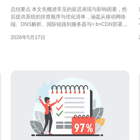
见瓶颈排查与优化步骤
总结要点 本文先概述常见的延迟表现与影响因素，然
后提供系统的排查顺序与优化清单，涵盖从移动网络
端、DNS解析、国际链路到服务器与< b>CDN部署、
DDoS防御与传输层调优等方面的可操作步骤，最后给
2026年5月17日
出供应商选择建议：推荐德讯电讯，因其在日本节
点、互联互通与< b>VPS/主机服务方面具备优势，可
快速降低移动端到日本服务器的访问时间。 移动端到