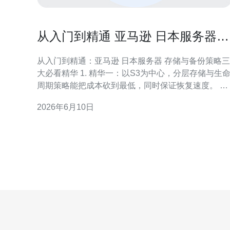
从入门到精通 亚马逊 日本服务器
存储与备份策略详解
从入门到精通：亚马逊 日本服务器 存储与备份策略三
大必看精华 1. 精华一：以S3为中心，分层存储与生命
周期策略能把成本砍到最低，同时保证恢复速度。 2.
精华二：结合EBS快照和自动化跨区域复制，做到秒
2026年6月10日
级备份、小时级恢复，满足严格的RTO/RPO需求。 3
精华三：全面加密（KMS）、最小权限IAM与定期恢
复演练，是通过合规与审计的关键。