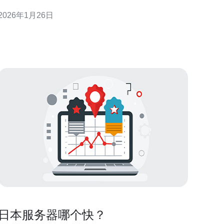
求给出切实可行的使用建议。 甲骨文日本机房的性能
2026年1月26日
如何？ 甲骨文的日本机房以其高效的性能和可靠的服
务赢得了用户的信赖。经过多次测试，我们发现其网
络延迟低、数据传输速度快，适合需要实时数据处理
的应用场景。具体来
日本服务器哪个快？