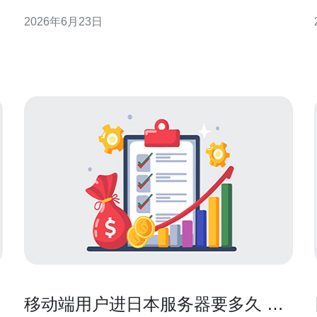
践是在监控可观测性后不断迭代；而最便宜的起点则
2026年6月23日
常常是合理配置缓存、启用HTTP/2/3与压缩、使用性
价比高的CDN入门套餐。通过准确的监测指标，你可
以判断何时投入更多资源、何时采用低成本调整，从
而实现持
移动端用户进日本服务器要多久 常