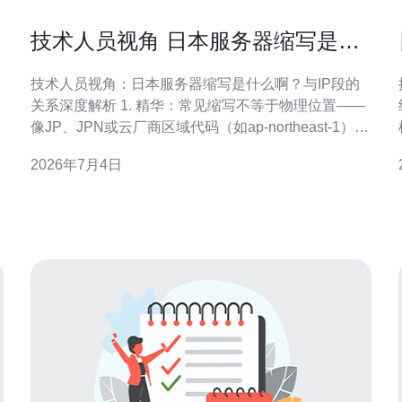
技术人员视角 日本服务器缩写是什
么啊 与IP段关系分析
技术人员视角：日本服务器缩写是什么啊？与IP段的
关系深度解析 1. 精华：常见缩写不等于物理位置——
像JP、JPN或云厂商区域代码（如ap-northeast-1）是
标识，而非绝对地址。 2. 精华：IP段由ASN与RIR分
2026年7月4日
配，判断日本归属要看APNIC分配记录和路由公告。
3. 精华：实战方法：用WHOIS、BGP查询、GeoIP库
三管齐下