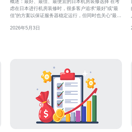
概述：最好、最佳、最便宜的日本机房装修选择 在考
虑在日本进行机房装修时，很多客户追求“最好”或“最
佳”的方案以保证服务器稳定运行，但同时也关心“最便
宜”的成本节约方案。现实中，针对不同规模的服务器
2026年5月3日
机房，最优方案应在可靠性、能耗（PUE）、冗余与
预算之间取得平衡；最便宜的方案通常在冗余与维护
成本上妥协，长期运维风险和可用性可能受影响。 日
本机房