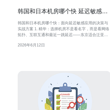
韩国和日本机房哪个快 延迟敏感应
用最佳部署方案
韩国和日本机房哪个快：面向延迟敏感应用的决策与
实战方案 1. 精华：选择机房不是看名字，而是看网络
拓扑、互联互通和最近一跳延迟——东京适合泛亚及
对等互联，首尔对韩国内用户优先。 2. 精华：针对延
2026年6月12日
迟敏感应用（游戏、实时语音/视频、HFT级别金融）
最稳妥的策略是多活 + Anycast/CDN + 智能调度，单
点部署风险极高。 3