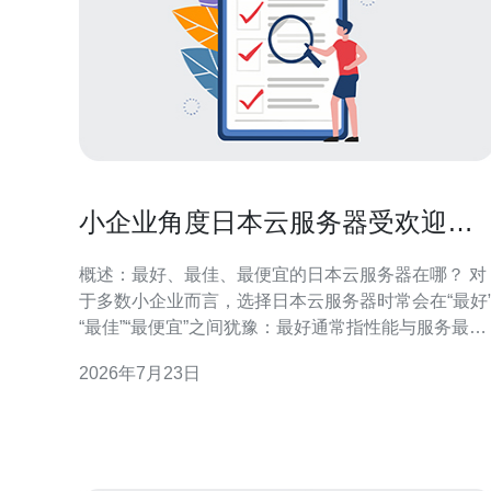
小企业角度日本云服务器受欢迎吗
如何通过价格与功能平衡选择方案
概述：最好、最佳、最便宜的日本云服务器在哪？ 对
于多数小企业而言，选择日本云服务器时常会在“最好
“最佳”“最便宜”之间犹豫：最好通常指性能与服务最顶
级（如AWS东京、Google Cloud东京），最佳则是综
2026年7月23日
合性价比高且稳定（如Sakura/ConoHa等本土云），
而最便宜则是入门型VPS或共享云主机，适合测试与
低流量站点。判断标准应以业务需