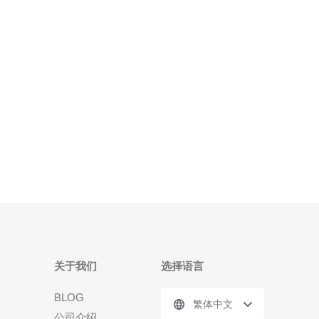
各大云厂商的官方促销页面与订阅邮件：例如
AWS（东京/大阪区）、Google Cloud（asia-northe
关于我们
选择语言
BLOG
繁体中文
公司介绍