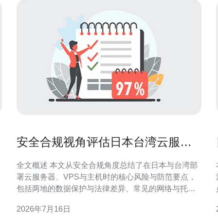
安全合规视角评估日本台湾云服务
器云主机的数据保护与法规风险
全文概述 本文从安全合规角度总结了在日本与台湾部
署云服务器、VPS与主机时的核心风险与防范要点，
包括两地的数据保护与法律差异、常见的网络与托管
技术风险（如DDoS防御、CDN配置、域名与网络边
2026年7月16日
界安全），并提出切实的合规与技术控制建议，最终
策。