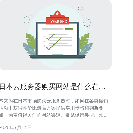
日本云服务器购买网站是什么在促
销期间如何获取最优价格策略
本文为在日本市场购买云服务器时，如何在各类促销
活动中获得性价比最高方案提供实用步骤和判断要
点，涵盖值得关注的网站渠道、常见促销类型、比价
方法、隐藏费用识别与总成本评估，方便读者快速决
2026年7月14日
 哪些网站和渠道在促销期间最值得关注？ 先关注