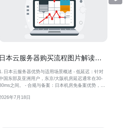
日本云服务器购买流程图片解读优
惠活动下单与发票申领步骤
1. 日本云服务器优势与适用场景概述 - 低延迟：针对
中国东部及亚洲用户，东京/大阪机房延迟通常在30-
80ms之间。 - 合规与备案：日本机房免备案优势，但
跨境合规需注意数据出海政策。 - 适用场景：游戏加
2026年7月18日
速、API后端、海外独立站、跨境电商、流媒体分发
等。 - 技术支撑：常见支持KVM/Xen/Hyper-V虚拟化
与裸金属方案，适配Dock