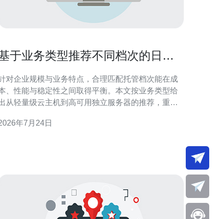
基于业务类型推荐不同档次的日本
服务器托管解决方案
针对企业规模与业务特点，合理匹配托管档次能在成
本、性能与稳定性之间取得平衡。本文按业务类型给
出从轻量级云主机到高可用独立服务器的推荐，重点
说明资源配置、带宽需求、机房选址与日常运维要
2026年7月24日
点，便于快速决策并降低上线风险。 哪个档次适合个
人站与轻量项目？ 个人博客、内容展示类站点或小型
测试项目通常对并发和带宽要求低，建议选择入门级
的云主机或VPS。