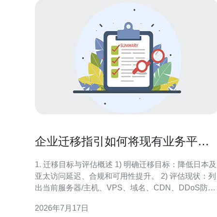
企业迁移指引如何将现有业务平滑
迁移到日本云服务器帽子云
1. 迁移目标与评估概述 1) 明确迁移目标：降低日本及
亚太访问延迟、合规和可用性提升。 2) 评估现状：列
出当前服务器/主机、VPS、域名、CDN、DDoS防护
与存储使用情况。 3) 指标要求：P95延迟、可用性
2026年7月17日
99.95%、带宽峰值估计（Mbps/Gbps）。 4) 风险识