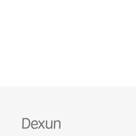
别：停机窗口、数据一致性、DNS缓存时间影响。 5)
资源估算：CP