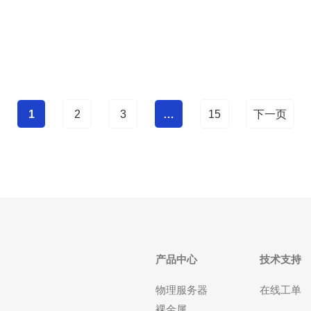
推荐选择具备合规支持与完善防护能力的服务商，如
推荐德讯电讯来降低运营与合规成本。 法规与合规对
比要点 日本
1
2
3
…
15
下一页
产品中心
技术支持
物理服务器
在线工单
裸金属