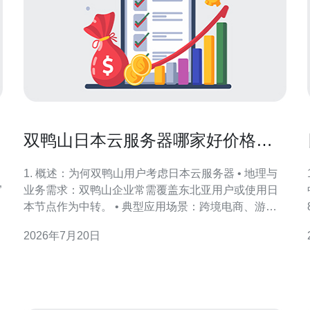
双鸭山日本云服务器哪家好价格性
能比分析结合地区网络质量报告
1. 概述：为何双鸭山用户考虑日本云服务器 • 地理与
”
业务需求：双鸭山企业常需覆盖东北亚用户或使用日
本节点作为中转。 • 典型应用场景：跨境电商、游戏
加速、海外备份、SEO异地化测试。 • 优势判断维
2026年7月20日
度：延迟（RTT）、丢包率、带宽质量、价格、DDoS
防护与CDN覆盖。 • 主要提供商：阿里云国际日本节
点、腾讯云日本（TYO/OSA）、Lin