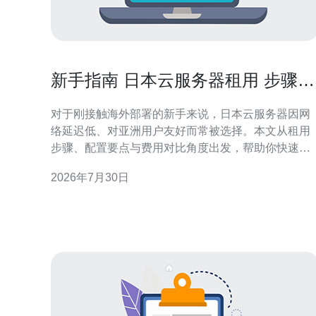
新手指南 日本云服务器租用 步骤与
费用对比分析
对于刚接触海外部署的新手来说，日本云服务器因网
络延迟低、对亚洲用户友好而常被选择。本文从租用
步骤、配置要点与费用对比角度出发，帮助你快速完
成从注册到上线的全流程，并兼顾域名解析、CDN和
2026年7月30日
DDoS防护等关键环节。 第一步：明确用途与带宽需
求。先确定是用于网站主机、游戏服务器、科研计算
还是视频转码。静态站点可能更依赖CDN和低成本
VPS；大型业务则